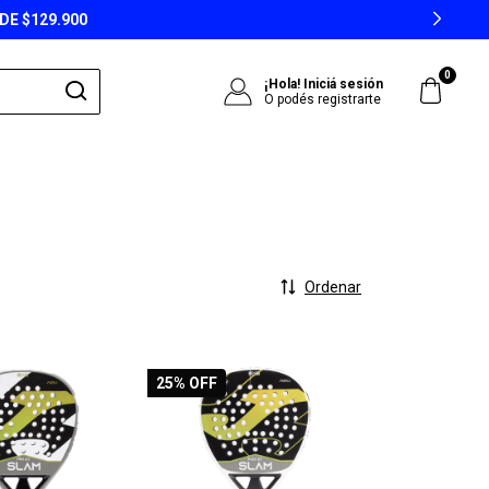
DE $129.900
0
¡Hola!
Iniciá sesión
O podés registrarte
Ordenar
25
% OFF