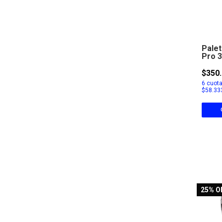
Pale
Pro 
$350.
6
cuota
$58.33
25
% O