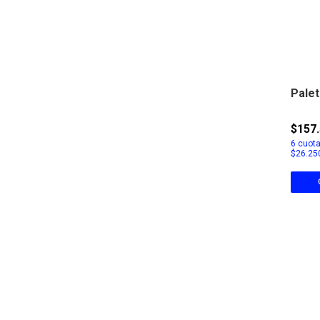
Palet
$157
6
cuota
$26.25